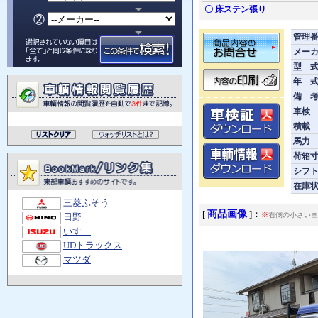
〇 床ステン張り
管理
メー
型 
年 
備 
車検
積載
馬力
荷箱寸
シフ
在庫
三菱ふそう
商品画像
[
]：
※
右側の小さい画
日野
いすゞ
UDトラックス
マツダ