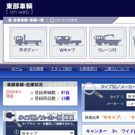
ホーム
会社概要
スタッフ紹介
お客様窓口
ご購入について
2026/8/1
登録車輌数：
87台
現在
登録部品数：
13個
Ｗキャブ
キ
検索結果「
」：「
キャンター ３t ワイド