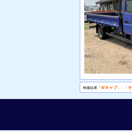
Ｗキャブ
キ
検索結果「
」：「