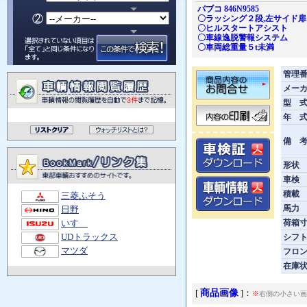
パブコ 846N9585
〇ラッシング２段,左サイド扉
〇ヒルスタートアシスト
〇車線逸脱警報システム
〇車両総重量５t未満
管理
メー
型 
年 
備 
形状
車検
積載
三菱ふそう
馬力
日野
荷箱寸
いすゞ
シフ
UDトラックス
マツダ
フロ
在庫
商品画像
[
]：
※
右側の小さい画