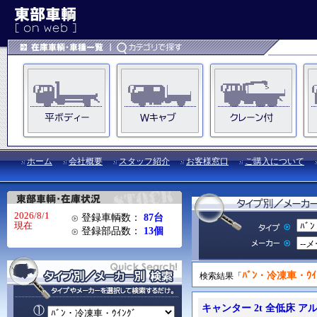
ホーム
会社概要
スタッフ紹介
お客様窓口
ご購入について
2026/8/1
登録車輌数：
87台
現在
登録部品数：
13個
ﾊﾞﾝ・冷凍車・ｳｲ
検索結果「
キャンター 2t 全低床 ア