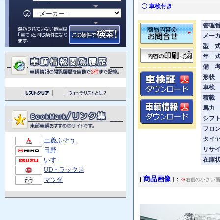
〇 車検付き
管理
メー
型 
年 
備 
形状
車検
積載
馬力
シフ
フロ
タイ
三菱ふそう
リサ
日野
在庫
いすゞ
UDトラックス
商品画像
[
]：
マツダ
※
右側の小さい画