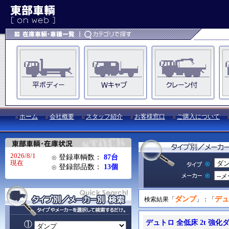
ホーム
会社概要
スタッフ紹介
お客様窓口
ご購入について
2026/8/1
登録車輌数：
87台
現在
登録部品数：
13個
ダンプ
デュ
検索結果「
」：「
デュトロ 全低床 2t 強化