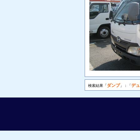
ダンプ
デュ
検索結果「
」：「