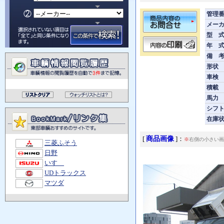
管理
メー
型 
年 
備 
形状
車検
積載
馬力
シフ
在庫
商品画像
[
]：
※
右側の小さい画
三菱ふそう
日野
いすゞ
UDトラックス
マツダ