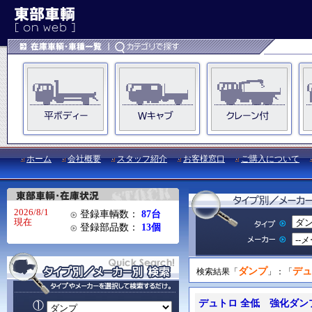
ホーム
会社概要
スタッフ紹介
お客様窓口
ご購入について
2026/8/1
登録車輌数：
87台
現在
登録部品数：
13個
ダンプ
デュ
検索結果「
」：「
デュトロ 全低 強化ダン