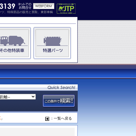
ーツ、特殊部品の販売と買取、東部車輌
車
」
：一覧へ戻る