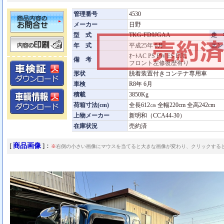
管理番号
4530
メーカー
日野
型 式
TKG-FD9JGAA
走 
年 式
平成25年 6月
エン
ｵｰﾄAC PS PW ES ETC
備 考
フロント左修復歴有り
形状
脱着装置付きコンテナ専用車
車検
R8年 6月
積載
3850Kg
荷箱寸法(cm)
全長612㎝ 全幅220cm 全高242cm
上物メーカー
新明和（CCA44-30）
在庫状況
売約済
商品画像
[
]：
※
右側の小さい画像にマウスを当てると大きな画像が変わり、クリックする