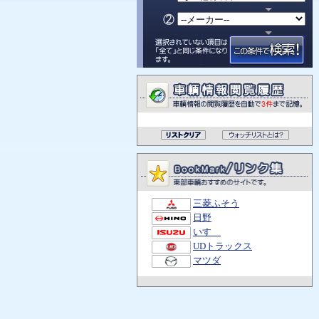
三菱ふそう
日野
いすゞ
UDトラックス
マツダ