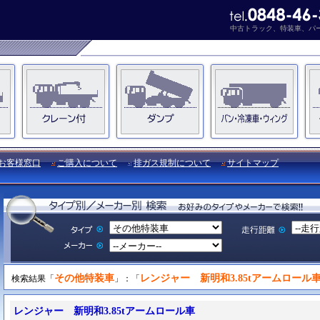
中古トラック、特装車、パ
お客様窓口
ご購入について
排ガス規制について
サイトマップ
その他特装車
レンジャー 新明和3.85tアームロール
検索結果「
」：「
レンジャー 新明和3.85tアームロール車