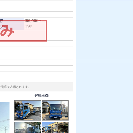
行
301,000km
ジン
J05E
と別窓で表示されます。