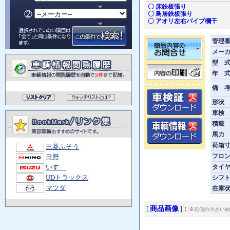
〇 床鉄板張り
〇 鳥居鉄板張り
〇 アオリ左右パイプ欄干
管理
メー
型 
年 
備 
形状
車検
積載
馬力
荷箱寸
三菱ふそう
フロ
日野
タイ
いすゞ
シフ
UDトラックス
マツダ
在庫
商品画像
[
]：
※
右側の小さい画