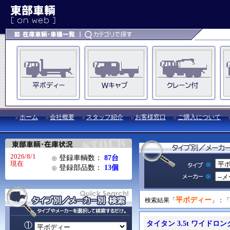
ホーム
会社概要
スタッフ紹介
お客様窓口
ご購入について
2026/8/1
登録車輌数：
87台
現在
登録部品数：
13個
平ボディー
検索結果「
」：「
タイタン 3.5t ワイドロン