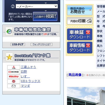
管理
メー
型 
年 
備 
形状
車検
積載
馬力
フロ
シフ
タイ
在庫
三菱ふそう
日野
商品画像
[
]：
※
右側の小さい画
いすゞ
UDトラックス
マツダ