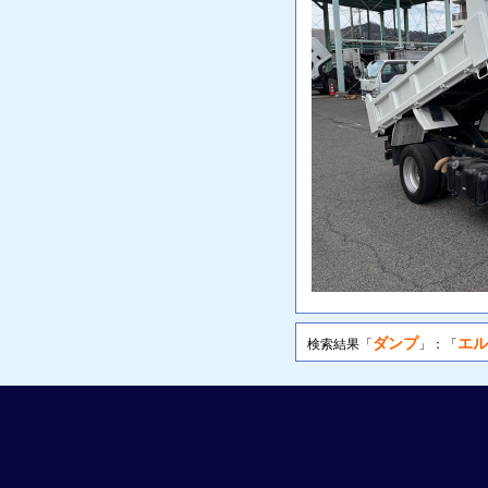
ダンプ
エル
検索結果「
」：「