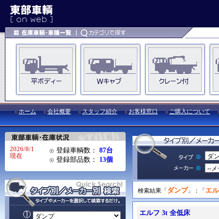
ホーム
会社概要
スタッフ紹介
お客様窓口
ご購入について
2026/8/1
登録車輌数：
87台
現在
登録部品数：
13個
ダンプ
エル
検索結果「
」：「
エルフ 3t 全低床