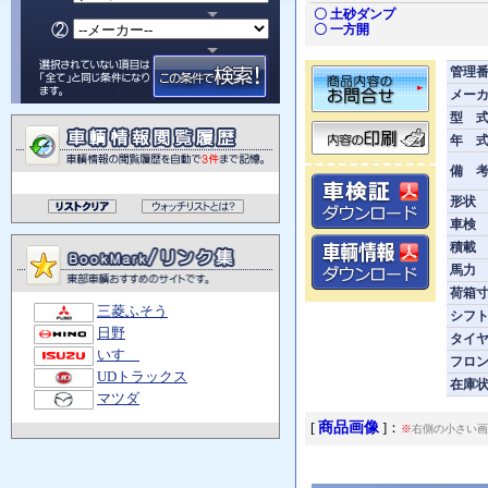
〇 土砂ダンプ
〇 一方開
管理
メー
型 
年 
備 
形状
車検
積載
馬力
荷箱寸
三菱ふそう
シフ
日野
タイ
いすゞ
フロ
UDトラックス
在庫
マツダ
商品画像
[
]：
※
右側の小さい画