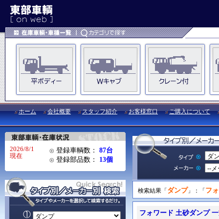
ホーム
会社概要
スタッフ紹介
お客様窓口
ご購入について
2026/8/1
登録車輌数：
87台
現在
登録部品数：
13個
ダンプ
フォ
検索結果「
」：「
フォワード 土砂ダンプ 