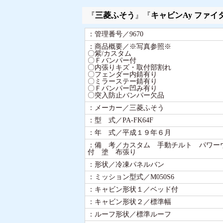
『
三菱ふそう
』『
キャビンAy ファイ
：管理番号／9670
：商品概要／※写真参照※
〇紫/カスタム
〇Ｆバンパー付
〇内張りキズ・取付部割れ
〇フェンダー内錆有り
〇ミラーステー錆有り
〇Ｆバンパー凹み有り
〇突入防止バンパー欠品
：メーカー／三菱ふそう
：型 式／PA-FK64F
：年 式／平成１９年６月
：備 考／カスタム 手動チルト パワー
付 塗 布張り
：形状／冷凍パネルバン
：ミッション型式／M050S6
：キャビン形状１／ベッド付
：キャビン形状２／標準幅
：ルーフ形状／標準ルーフ