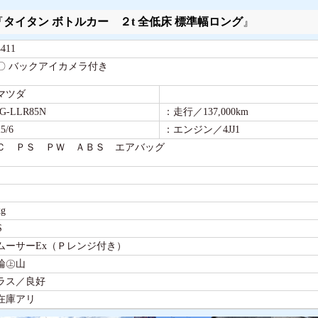
『
タイタン ボトルカー ２t 全低床 標準幅ロング
』
11
〇 バックアイカメラ付き
マツダ
-LLR85N
：走行／137,000km
/6
：エンジン／4JJ1
Ｃ ＰＳ ＰＷ ＡＢＳ エアバッグ
g
S
ムーサーEx（Ｐレンジ付き）
輪㊤山
ラス／良好
在庫アリ