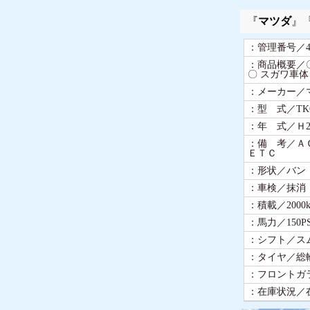
『
マツダ
』
：管理番号／44
：商品概要／
〇 スガワ車体
：メーカー／
：型 式／TKG
：年 式／Ｈ25
：備 考／Ａ
ＥＴＣ
：形状／バン
：車検／抹消
：積載／2000k
：馬力／150P
：シフト／ス
：タイヤ／総
：フロントガ
：在庫状況／