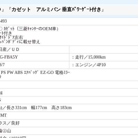
Ｄ
』『
カゼット アルミバン 垂直ﾊﾟﾜｰｹﾞｰﾄ付き
』
93
ｶｾﾞｯﾄ（三菱ｷｬﾝﾀｰのOEM車）
ﾞｰﾄ付き
ｲﾄﾞﾄﾞｱ左右
らﾊﾞﾝﾎﾞﾃﾞｨに載せ替え
日産／ＵＤ
-FBA5Y
：走行／15,000km
/7
：エンジン／4P10
 PW ABS ｴｱﾊﾞｯｸﾞ EZ-GO 電格ﾐﾗｰ
ﾗ
g
S
)／長さ331cm 幅177cm 高さ183cm
MT
ラス／良好
輪㊤山