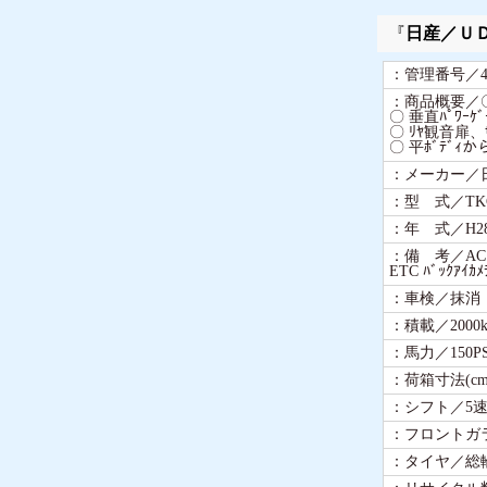
『
日産／Ｕ
：管理番号／44
：商品概要／〇 
〇 垂直ﾊﾟﾜｰｹ
〇 ﾘﾔ観音扉、ｻ
〇 平ﾎﾞﾃﾞｨか
：メーカー／
：型 式／TKG
：年 式／H28
：備 考／AC PS
ETC ﾊﾞｯｸｱｲｶﾒ
：車検／抹消
：積載／2000k
：馬力／150P
：荷箱寸法(cm
：シフト／5速
：フロントガ
：タイヤ／総