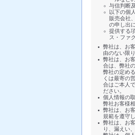
与信判断
以下の個
販売会社
の申し出
提供する
ス・ファ
弊社は、お
由のない限
弊社は、お
合は、弊社
弊社の定め
くは最寄の
合はご本人
ださい。
個人情報の
弊社お客様相談窓
弊社は、お
規範を遵守
弊社は、お
り、漏えい