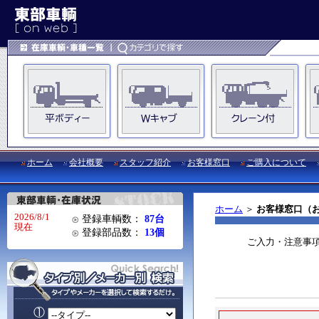
ホーム
会社概要
スタッフ紹介
お客様窓口
ご購入について
ホーム
＞
お客様窓口（
2026/8/1
登録車輌数：
87台
現在
登録部品数：
13個
ご入力・注意事