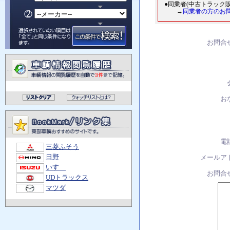
●同業者(中古トラック
→
同業者の方のお
お問合
お
電
三菱ふそう
日野
メールア
いすゞ
お問合
UDトラックス
マツダ