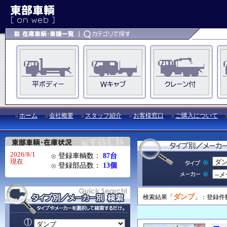
ホーム
会社概要
スタッフ紹介
お客様窓口
ご購入について
2026/8/1
登録車輌数：
87台
現在
登録部品数：
13個
ダンプ
検索結果「
」：登録件