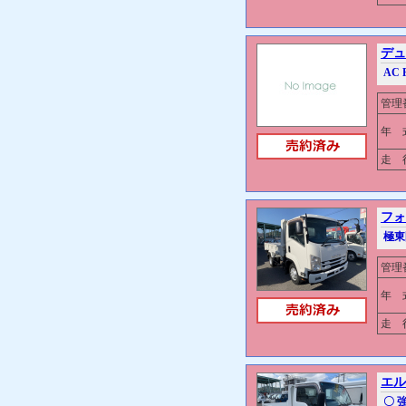
デュ
AC 
管理
年 
走 行
フォ
極東
管理
年 
走 行
エル
〇 