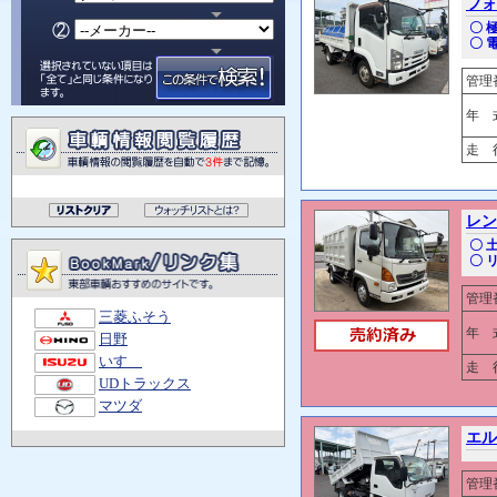
フォ
〇 
〇 
管理
年 
走 行
レン
〇 
〇 
管理
三菱ふそう
年 
日野
いすゞ
走 行
UDトラックス
マツダ
エル
管理