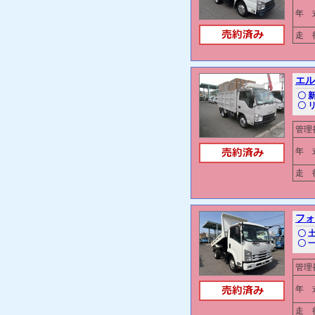
年 
走 行
エル
〇 
〇 
管理
年 
走 行
フォ
〇 
〇 
管理
年 
走 行