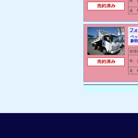
年 
走 行
フォ
ベッ
新明
管理
年 
走 行