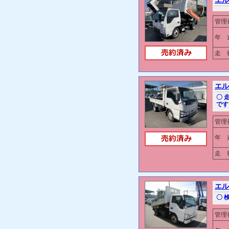
エル
管理
年 
走 行
エル
〇 
です
管理
年 
走 行
エル
〇 
管理