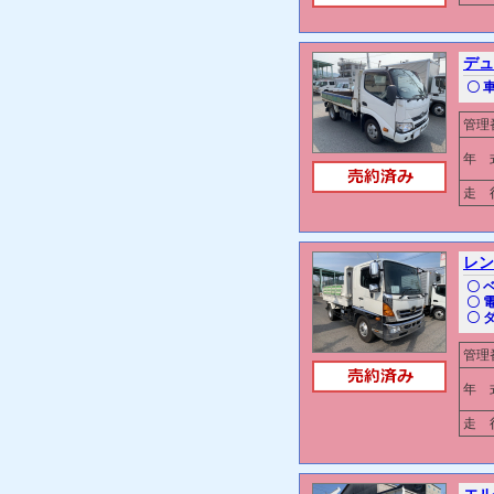
デュ
〇 
管理
年 
走 行
レン
〇 
〇 
〇 
管理
年 
走 行