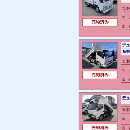
管理
年 
走 行
デュ
新明
管理
年 
走 行
デュ
管理
年 
走 行