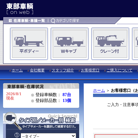
ホーム
会社概要
スタッフ紹介
お客様窓口
ご購入について
ホーム
＞
お客様窓口（
2026/8/1
登録車輌数：
87台
現在
登録部品数：
13個
ご入力・注意事