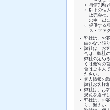
与信判断
以下の個
販売会社
の申し出
提供する
ス・ファ
弊社は、お
由のない限
弊社は、お
合は、弊社
弊社の定め
くは最寄の
合はご本人
ださい。
個人情報の
弊社お客様相談窓
弊社は、お
規範を遵守
弊社は、お
り、漏えい