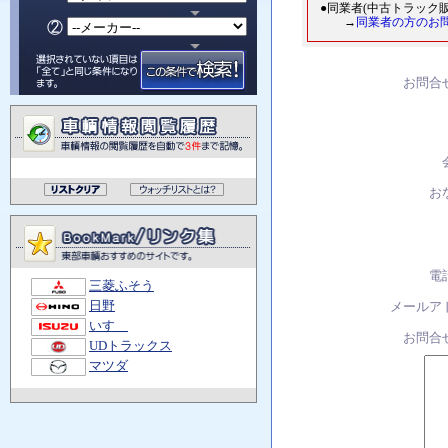
●同業者(中古トラック
→
同業者の方のお
お問合
お
電
三菱ふそう
日野
メールア
いすゞ
お問合
UDトラックス
マツダ