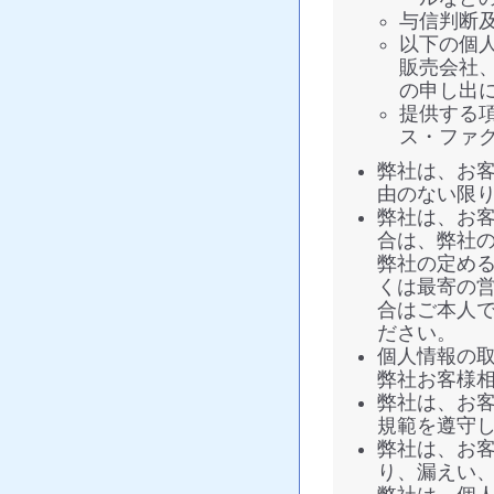
与信判断
以下の個
販売会社
の申し出
提供する
ス・ファ
弊社は、お
由のない限
弊社は、お
合は、弊社
弊社の定め
くは最寄の
合はご本人
ださい。
個人情報の
弊社お客様相談窓
弊社は、お
規範を遵守
弊社は、お
り、漏えい