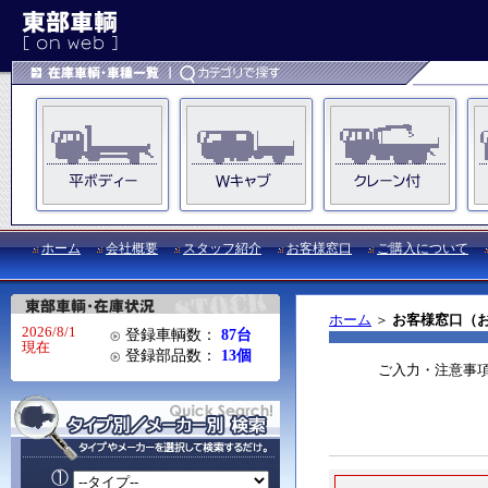
ホーム
会社概要
スタッフ紹介
お客様窓口
ご購入について
ホーム
＞
お客様窓口（
2026/8/1
登録車輌数：
87台
現在
登録部品数：
13個
ご入力・注意事