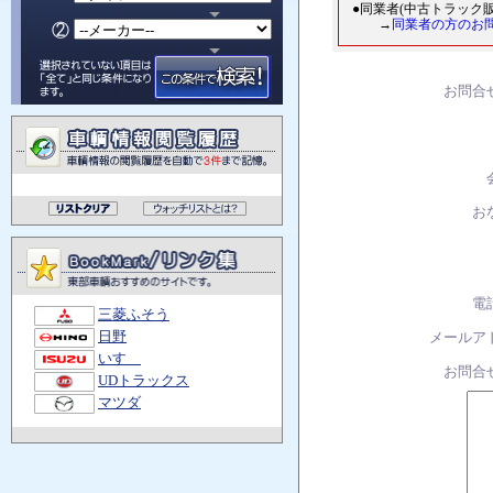
●同業者(中古トラック
→
同業者の方のお
お問合
お
電
三菱ふそう
日野
メールア
いすゞ
お問合
UDトラックス
マツダ