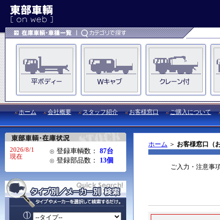
ホーム
会社概要
スタッフ紹介
お客様窓口
ご購入について
ホーム
＞
お客様窓口（
2026/8/1
登録車輌数：
87台
現在
登録部品数：
13個
ご入力・注意事