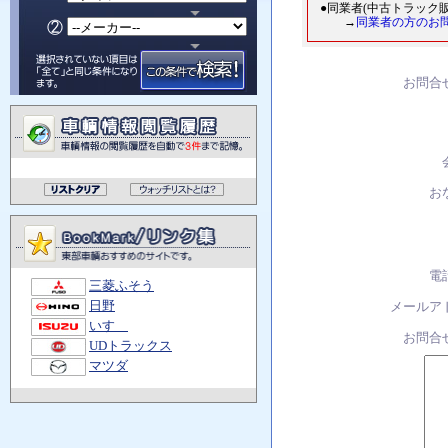
●同業者(中古トラック
→
同業者の方のお
お問合
お
電
三菱ふそう
日野
メールア
いすゞ
お問合
UDトラックス
マツダ