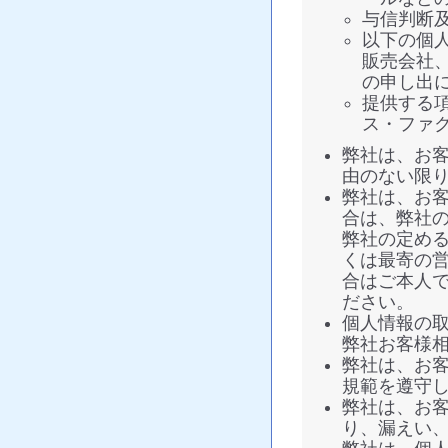
与信判断
以下の個
販売会社
の申し出
提供する
ス・ファ
弊社は、お
由のない限
弊社は、お
合は、弊社
弊社の定め
くは最寄の
合はご本人
ださい。
個人情報の
弊社お客様相談窓
弊社は、お
規範を遵守
弊社は、お
り、漏えい