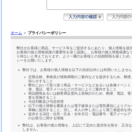
ホーム
＞
プライバシーポリシー
弊社がお客様に商品、サービス等をご提供するにあたり、個人情報を提
お客様の個人情報保護の重要性を深く認識し、お客様の個人情報保護な
り得ないと考えております。より一層のお客様との信頼関係を築くため
シーを公開いたします。
弊社では、お客様の個人情報を以下の目的以外には利用いたしません
定期点検、車検及び保険満期のご案内などを提供するため、郵便
知らせすること
弊社において取り扱う商品・サービスなどあるいは各種イベント
便、電話、電子メールなどの方法によりご案内すること
商品開発あるいは顧客満足度向上策検討のため、郵便、電話、電
査を実施すること
与信判断及び与信管理
以下の個人情報を書面または電子媒体または電気通信によりグル
車輌に提供すること。但し、本人の申し出により第三者提供を停
提供する項目：住所・氏名・生年月日・電話番号・電子メールア
のお取引に関する情報
弊社は、お客様の個人情報を、上記にて定めた提供先を除き、正当な
しません。