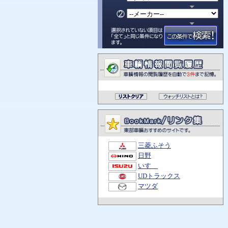
三菱ふそう
日野
いすゞ
UDトラックス
マツダ