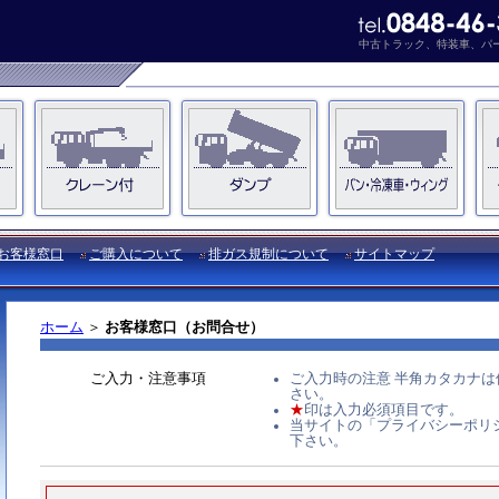
中古トラック、特装車、パ
お客様窓口
ご購入について
排ガス規制について
サイトマップ
ホーム
＞
お客様窓口（お問合せ）
ご入力・注意事項
ご入力時の注意 半角カタカナ
さい。
★
印は入力必須項目です。
当サイトの「プライバシーポリ
下さい。