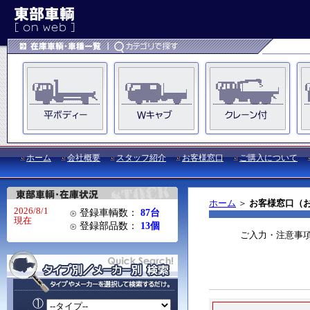
ホーム
会社概要
スタッフ紹介
お客様窓口
ご購入について
ホーム
＞
お客様窓口（
2026/8/1
登録車輌数：
87台
現在
登録部品数：
13個
ご入力・注意事