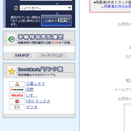
●同業者(中古トラック
→
同業者の方のお
お問合
お
電
三菱ふそう
日野
メールア
いすゞ
お問合
UDトラックス
マツダ