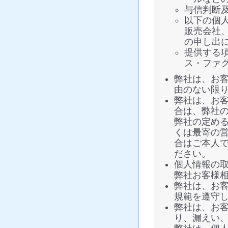
与信判断
以下の個
販売会社
の申し出
提供する
ス・ファ
弊社は、お
由のない限
弊社は、お
合は、弊社
弊社の定め
くは最寄の
合はご本人
ださい。
個人情報の
弊社お客様相談窓
弊社は、お
規範を遵守
弊社は、お
り、漏えい