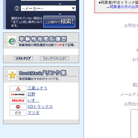
●同業者(中古トラック
→
同業者の方のお
お問合
お
電
三菱ふそう
日野
メールア
いすゞ
お問合
UDトラックス
マツダ