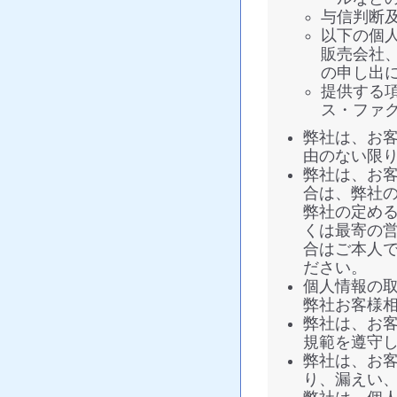
与信判断
以下の個
販売会社
の申し出
提供する
ス・ファ
弊社は、お
由のない限
弊社は、お
合は、弊社
弊社の定め
くは最寄の
合はご本人
ださい。
個人情報の
弊社お客様相談窓
弊社は、お
規範を遵守
弊社は、お
り、漏えい