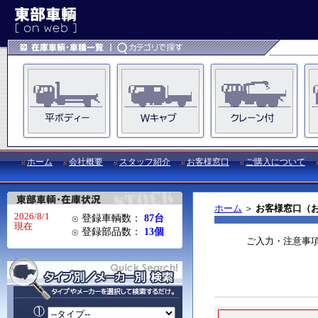
ホーム
会社概要
スタッフ紹介
お客様窓口
ご購入について
ホーム
＞
お客様窓口（
2026/8/1
登録車輌数：
87台
現在
登録部品数：
13個
ご入力・注意事