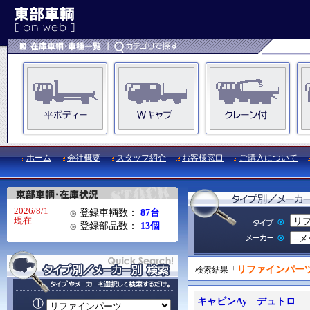
ホーム
会社概要
スタッフ紹介
お客様窓口
ご購入について
2026/8/1
登録車輌数：
87台
現在
登録部品数：
13個
リファインパー
検索結果「
キャビンAy デュトロ