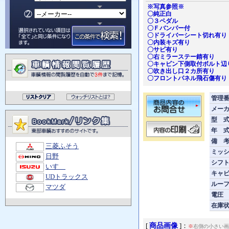
※写真参照※
〇純正白
〇３ペダル
〇Ｆバンパー付
〇ドライバーシート切れ有り
〇内装キズ有り
〇サビ有り
〇右ミラーステー錆有り
〇キャビン下側取付ボルト辺
〇吹き出し口２カ所有り
〇フロントパネル飛石傷有り
管理
メー
型 
年 
備 
三菱ふそう
ミッ
日野
シフ
いすゞ
キャ
UDトラックス
ルー
マツダ
電圧
在庫
商品画像
[
]：
※
右側の小さい画