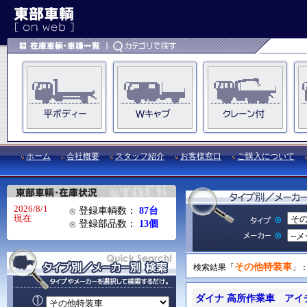
ホーム
会社概要
スタッフ紹介
お客様窓口
ご購入について
2026/8/1
登録車輌数：
87台
現在
登録部品数：
13個
その他特装車
検索結果「
」
ダイナ 高所作業車 アイチ