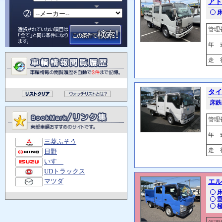
アト
〇 
管理
年 
走 行
タイ
床鉄
管理
年 
三菱ふそう
走 行
日野
いすゞ
UDトラックス
マツダ
エル
〇 
〇 
〇 