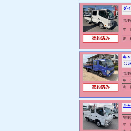
ダイナ
管理
年 
走 行
キャ
〇 
管理
年 
走 行
キャ
管理
年 