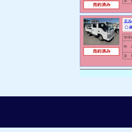
走 行
エル
〇 
管理
年 
走 行