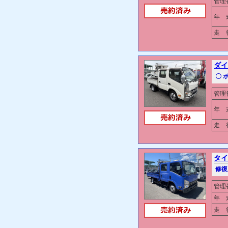
管理
年 
走 行
ダイ
〇 
管理
年 
走 行
タイ
修復
管理
年 
走 行