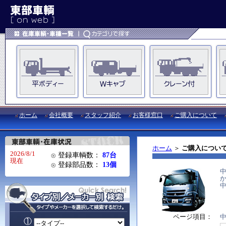
ホーム
会社概要
スタッフ紹介
お客様窓口
ご購入について
ホーム
＞
ご購入につい
2026/8/1
登録車輌数：
87台
現在
登録部品数：
13個
ページ項目：