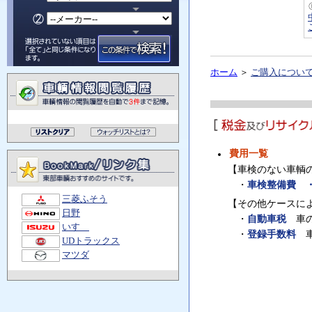
ホーム
＞
ご購入につい
費用一覧
【車検のない車輌
・
車検整備費 
三菱ふそう
【その他ケースに
日野
・
自動車税
車の
いすゞ
・
登録手数料
車
UDトラックス
マツダ