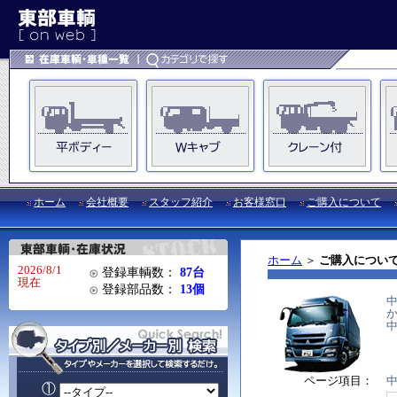
ホーム
会社概要
スタッフ紹介
お客様窓口
ご購入について
ホーム
＞
ご購入につい
2026/8/1
登録車輌数：
87台
現在
登録部品数：
13個
ページ項目：