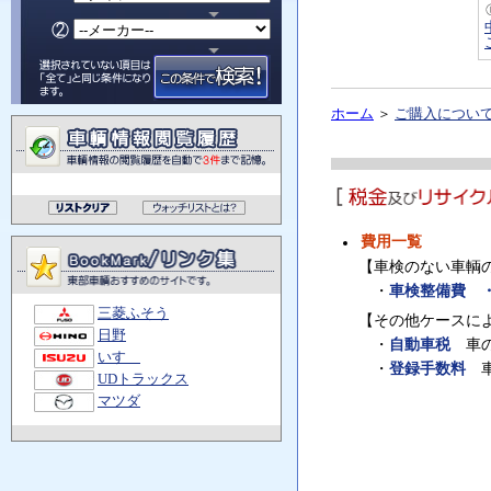
ホーム
＞
ご購入につい
費用一覧
【車検のない車輌
・
車検整備費 
三菱ふそう
【その他ケースに
日野
・
自動車税
車の
いすゞ
・
登録手数料
車
UDトラックス
マツダ